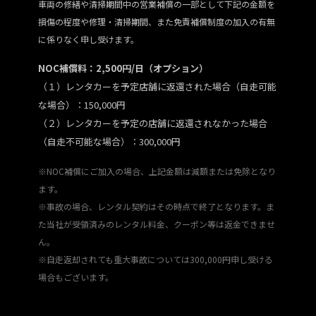
車両の修繕や清掃期間中の営業補償の一部として下記の金額を
損傷の程度や修理・清掃期間、また免責補償制度の加入の有無
に係りなく申し受けます。
NOC補償料：2,500円/日（オプション）
（１）レンタカーを予定店舗に返還された場合（自走可能
な場合）：150,000円
（２）レンタカーを予定の店舗に返還されなかった場合
（自走不可能な場合）：300,000円
※NOC補償にご加入の場合、上記金額は減額または免除となり
ます。
※事故の場合、レンタル契約はその時点で終了となります。ま
た当社が受領済みのレンタル料金、クーポン等は返金できませ
ん。
※自走返却されても重大事故については300,000円申し受ける
場合もございます。